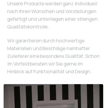
Unsere Produkte werden ganz individuell
nach Ihren Wünschen und Vorstellungen
gefertigt und unterliegen einer strengen
Qualitätskontrolle.
Wir garantieren durch hochwertige
Materialien und Beschläge namhafter
Zulieferer eine besondere Qualität. Schon
im Vorfeld beraten wir Sie gerne im
Hinblick auf Funktionalität und Design.