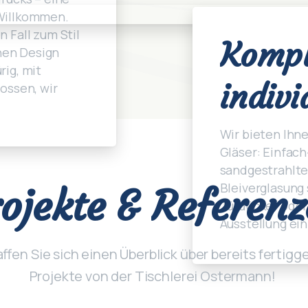
 Willkommen.
n Fall zum Stil
Kompl
nen Design
rig, mit
indivi
lossen, wir
Wir bieten Ihn
Gläser: Einfach
sandgestrahlte
Bleiverglasung 
ojekte
&
Referenz
Türdücker oder 
Ausstellung ei
ffen Sie sich einen Überblick über bereits fertigg
Projekte von der Tischlerei Ostermann!