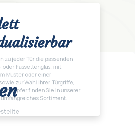
ett
dualisierbar
en zu jeder Tür die passenden
- oder Fassettenglas, mit
m Muster oder einer
sowie zur Wahl Ihrer Türgriffe,
en
Türklopfer finden Sie in unserer
n umfangreiches Sortiment.
estellte